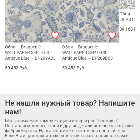
Обои — Br
LILAS Cie
39 168
Ру
Обои — Braquenié —
Обои — Braquenié —
WALLPAPER SEPTEUIL
WALLPAPER SEPTEUIL
Antique Blue — BP209A03
Antique Blue — BP209B03
50 453
Руб.
50 453
Руб.
Не нашли нужный товар? Напишите
нам!
Мы занимаемся комплектацией интерьеров "под ключ".
Поставляем: ковры, ткани и другие детали интерьера с лучших
фабрик Европы. Наш ассортимент постоянно пополняется.
Если Вы ищите какой-то конкретный товар - напишите нам в