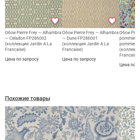
Обои Pierre Frey — Alhambra
Обои Pierre Frey — Alhambra
Обои Pierr
— Celadon FP286002
— Dune FP286001
pommiers 
(коллекция Jardin A La
(коллекция Jardin A La
pommiers
Francaise)
Francaise)
(коллекци
Francaise
Цена по запросу
Цена по запросу
Цена по з
Похожие товары