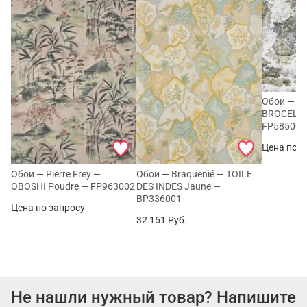
Обои — Pie
BROCELIA
FP585002
Цена по з
Обои — Pierre Frey —
Обои — Braquenié — TOILE
OBOSHI Poudre — FP963002
DES INDES Jaune —
BP336001
Цена по запросу
32 151
Руб.
Не нашли нужный товар? Напишите