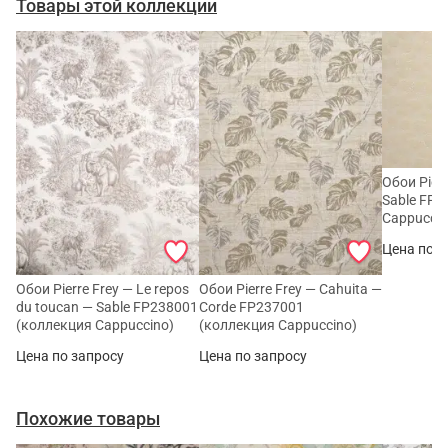
Товары этой коллекции
Обои Pierr
Sable FP2
Cappuccin
Цена по з
Обои Pierre Frey — Le repos
Обои Pierre Frey — Cahuita —
du toucan — Sable FP238001
Corde FP237001
(коллекция Cappuccino)
(коллекция Cappuccino)
Цена по запросу
Цена по запросу
Похожие товары