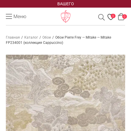
ВАШЕГО
Меню
0
0
Главная
/
Каталог
/
Обои
/
Обои Pierre Frey — Mitake — Mitake
FP234001 (коллекция Cappuccino)