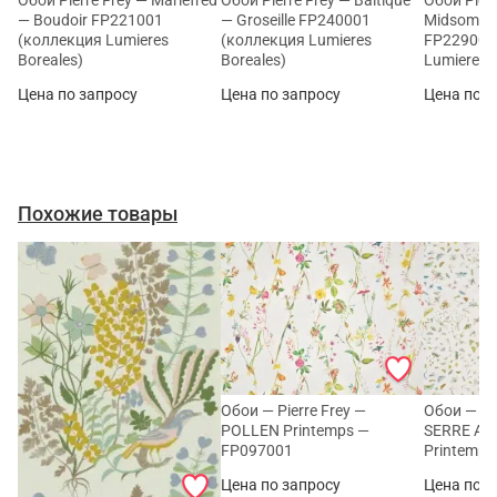
— Boudoir FP221001
— Groseille FP240001
Midsomma
(коллекция Lumieres
(коллекция Lumieres
FP229002
Boreales)
Boreales)
Lumieres 
Цена по запросу
Цена по запросу
Цена по з
Похожие товары
Обои — Pierre Frey —
Обои — Pie
POLLEN Printemps —
SERRE AU
FP097001
Printemps
Цена по запросу
Цена по з