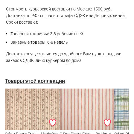
WhatsApp
Стоимость курьерской доставки по Москве: 1500 руб..
Доставка по РФ - согласно тарифу СДЭК или Деловых линий.
Сроки доставки:
Telegram
Товары из наличия: 3-8 рабочих дней
Заказные товары: 6-8 недель
Доставка осуществляется до удобного Вам пункта выдачи
заказов СДЭК, либо курьером до дома
Товары этой коллекции
Обои Pierre Frey — Mariefred
Обои Pierre Frey — Baltique
Обои Pierr