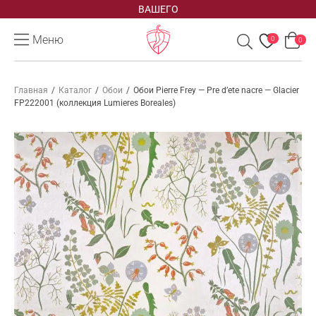
ВАШЕГО
Меню
0
0
Главная
/
Каталог
/
Обои
/
Обои Pierre Frey — Pre d’ete nacre — Glacier
FP222001 (коллекция Lumieres Boreales)