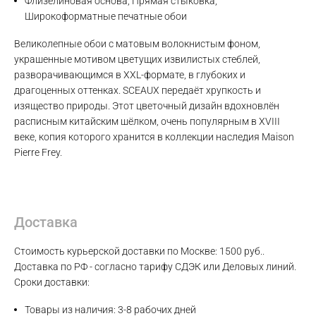
Флизелиновая основа, Прямая стыковка,
Широкоформатные печатные обои
Великолепные обои с матовым волокнистым фоном,
украшенные мотивом цветущих извилистых стеблей,
разворачивающимся в XXL-формате, в глубоких и
драгоценных оттенках. SCEAUX передаёт хрупкость и
Max
изящество природы. Этот цветочный дизайн вдохновлён
расписным китайским шёлком, очень популярным в XVIII
веке, копия которого хранится в коллекции наследия Maison
WhatsApp
Pierre Frey.
Telegram
Доставка
Стоимость курьерской доставки по Москве: 1500 руб..
Доставка по РФ - согласно тарифу СДЭК или Деловых линий.
Сроки доставки:
Товары из наличия: 3-8 рабочих дней