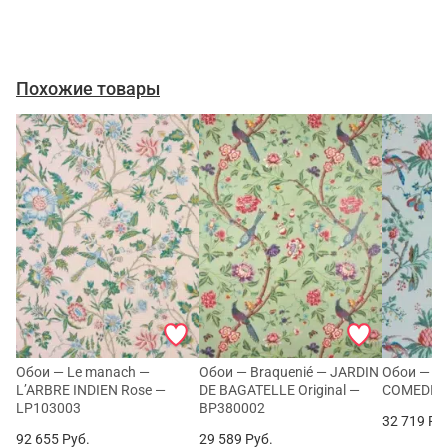
Похожие товары
Обои — Le manach —
Обои — Braquenié — JARDIN
Обои — Br
L’ARBRE INDIEN Rose —
DE BAGATELLE Original —
COMEDIE 
LP103003
BP380002
32 719
Ру
92 655
Руб.
29 589
Руб.