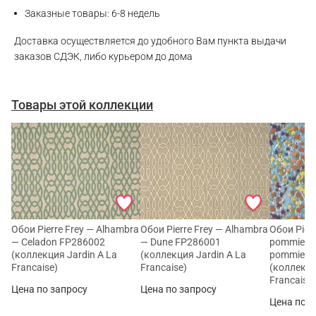
Заказные товары: 6-8 недель
Доставка осуществляется до удобного Вам пункта выдачи
заказов СДЭК, либо курьером до дома
Товары этой коллекции
Обои Pierre Frey — Alhambra
Обои Pierre Frey — Alhambra
Обои Pierr
— Celadon FP286002
— Dune FP286001
pommiers 
(коллекция Jardin A La
(коллекция Jardin A La
pommiers
Francaise)
Francaise)
(коллекци
Francaise
Цена по запросу
Цена по запросу
Цена по з