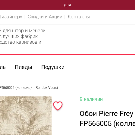
для
Дизайнеру |
Скидки и Акции |
Контакты
й для штор и мебели,
 с лучших фабрик
одство карнизов и
ль
Пледы
Подушки
FP565005 (коллекция Rendez-Vous)
В наличии
Обои Pierre Fre
FP565005 (колл