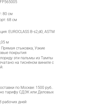
 FP565005
: 80 см
рт: 68 см
ция: EUROCLASS B-s2,d0, ASTM
,05 м
 Прямая стыковка, Узкие
ловые покрытия
Флориду эти пальмы из Тампы
печатано на тиснёном виниле с
й.
ставки по Москве: 1500 руб..
сно тарифу СДЭК или Деловых
8 рабочих дней