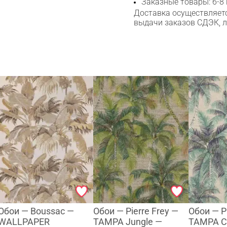
Заказные товары: 6-8
Доставка осуществляетс
выдачи заказов СДЭК, 
Обои — Boussac —
Обои — Pierre Frey —
Обои — Pi
WALLPAPER
TAMPA Jungle —
TAMPA C