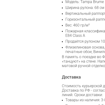
Модель: Tampa Brume
Ширина рулона: 68 см
Вертикальный раппорт
Горизонтальный раппо
Вес: 460 гр/м²
Пожарная классифика
E84 Class A
Продаётся рулоном 10
Флизелиновая основа,
печатные обои, Вини
В память о поездке во 
Сканируйте QR с телефона
«танцуют» на стене. На
Max
матовой ручной отделко
Доставка
WhatsApp
Стоимость курьерской до
Доставка по РФ - согла
Telegram
линий. Сроки доставки:
Товары из наличия: 3-