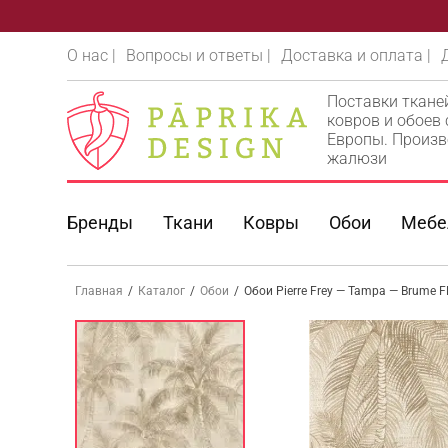
О нас |
Вопросы и ответы |
Доставка и оплата |
Поставки ткане
ковров и обоев
Европы. Произв
жалюзи
Бренды
Ткани
Ковры
Обои
Мебе
Главная
/
Каталог
/
Обои
/
Обои Pierre Frey — Tampa — Brume 