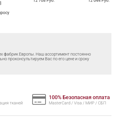
12 708
Руб.
12 044
Руб.
3
просу
ших фабрик Европы. Наш ассортимент постоянно
льно проконсультируем Вас по его цене и сроку
100% Безопасная оплата
нтация тканей
MasterCard / Visa / МИР / СБП