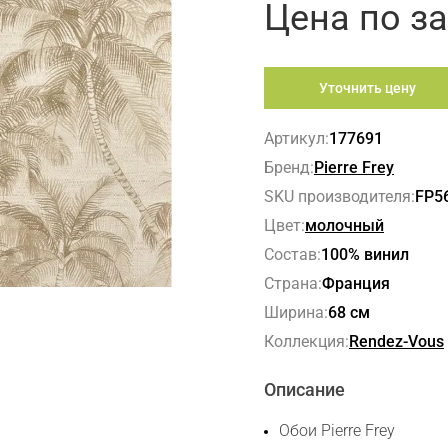
Цена по з
Уточнить цену
Артикул:
177691
Бренд:
Pierre Frey
SKU производителя:
FP5
Цвет:
молочный
Состав:
100% винил
Страна:
Франция
Ширина:
68 см
Коллекция:
Rendez-Vous
Описание
Обои Pierre Frey