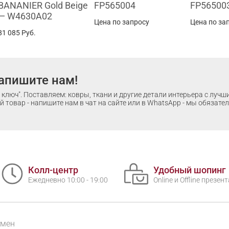
BANANIER Gold Beige
FP565004
FP56500
— W4630A02
Цена по запросу
Цена по за
81 085
Руб.
апишите нам!
ключ". Поставляем: ковры, ткани и другие детали интерьера с луч
 товар - напишите нам в чат на сайте или в WhatsApp - мы обязате
Колл-центр
Удобный шопинг
Ежедневно 10:00 - 19:00
Online и Offline презе
бмен