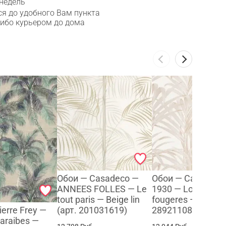
 недель
я до удобного Вам пункта
либо курьером до дома
Обои — Casadeco —
Обои — Casadeco
ANNEES FOLLES — Le
1930 — Louise
tout paris — Beige lin
fougeres — Beige 
erre Frey —
(арт. 201031619)
28921108)
araibes —