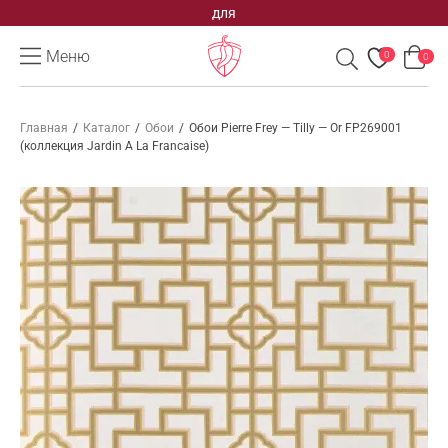
для
Меню
0
0
Главная
/
Каталог
/
Обои
/
Обои Pierre Frey — Tilly — Or FP269001
(коллекция Jardin A La Francaise)