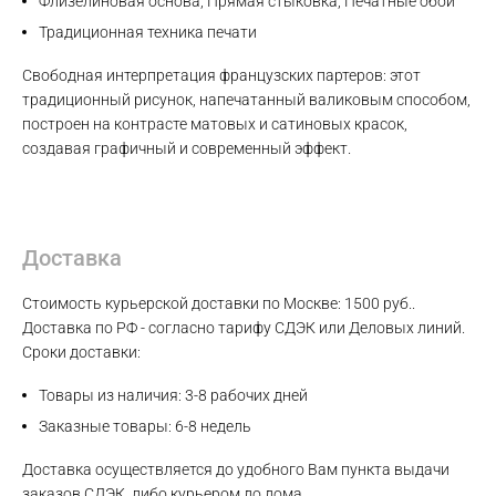
Флизелиновая основа, Прямая стыковка, Печатные обои
Традиционная техника печати
Свободная интерпретация французских партеров: этот
Max
традиционный рисунок, напечатанный валиковым способом,
построен на контрасте матовых и сатиновых красок,
создавая графичный и современный эффект.
WhatsApp
Telegram
Доставка
Стоимость курьерской доставки по Москве: 1500 руб..
Доставка по РФ - согласно тарифу СДЭК или Деловых линий.
Сроки доставки:
Товары из наличия: 3-8 рабочих дней
Заказные товары: 6-8 недель
Доставка осуществляется до удобного Вам пункта выдачи
заказов СДЭК, либо курьером до дома