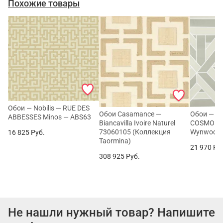
Похожие товары
Обои — Nobilis — RUE DES
Обои Casamance —
Обои — No
ABBESSES Minos — ABS63
Biancavilla Ivoire Naturel
COSMOPO
73060105 (Коллекция
Wynwood 
16 825
Руб.
Taormina)
21 970
Ру
308 925
Руб.
Не нашли нужный товар? Напишите