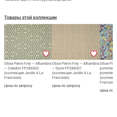
Товары этой коллекции
Обои Pierre Frey — Alhambra
Обои Pierre Frey — Alhambra
Обои Pierr
— Celadon FP286002
— Dune FP286001
pommiers 
(коллекция Jardin A La
(коллекция Jardin A La
pommiers
Francaise)
Francaise)
(коллекци
Francaise
Цена по запросу
Цена по запросу
Цена по з