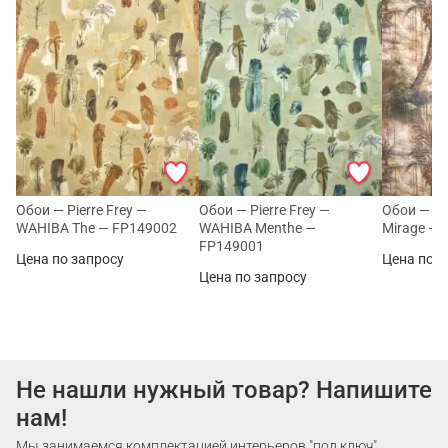
Обои — Pierre Frey —
Обои — Pierre Frey —
Обои — Pi
WAHIBA The — FP149002
WAHIBA Menthe —
Mirage —
FP149001
Цена по запросу
Цена по з
Цена по запросу
Не нашли нужный товар? Напишите
нам!
Мы занимаемся комплектацией интерьеров "под ключ".