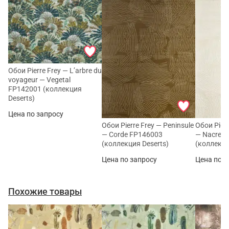
Обои Pierre Frey — L’arbre du
voyageur — Vegetal
FP142001 (коллекция
Deserts)
Цена по запросу
Обои Pierre Frey — Peninsule
Обои Pierr
— Corde FP146003
— Nacre 
(коллекция Deserts)
(коллекци
Цена по запросу
Цена по з
Похожие товары