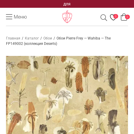
для
Меню
0
0
Главная
/
Каталог
/
Обои
/
Обои Pierre Frey — Wahiba — The
FP149002 (коллекция Deserts)