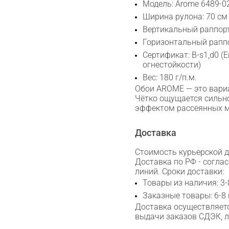
Модель: Arome 6489-0
Ширина рулона: 70 см
Вертикальный раппорт
Горизонтальный раппо
Сертификат: B-s1,d0 (
огнестойкости)
Вес: 180 г/п.м.
Обои AROME — это вари
Чётко ощущается сильн
эффектом рассеянных м
Доставка
Стоимость курьерской до
Доставка по РФ - согла
линий. Сроки доставки:
Товары из наличия: 3-
Заказные товары: 6-8
Сканируйте QR с телефона
Доставка осуществляетс
Max
выдачи заказов СДЭК, 