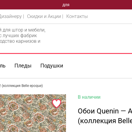
для
Дизайнеру |
Скидки и Акции |
Контакты
й для штор и мебели,
 с лучших фабрик
одство карнизов и
ль
Пледы
Подушки
 (коллекция Belle epoque)
В наличии
Обои Quenin — A
(коллекция Bell