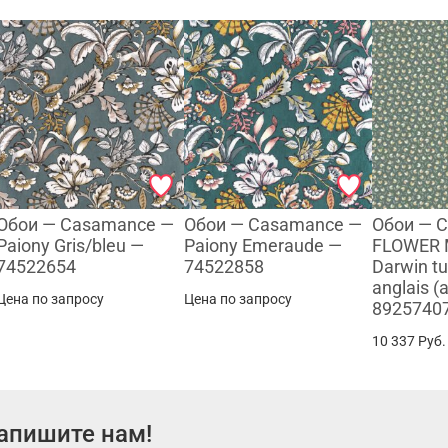
Обои — Casamance —
Обои — Casamance —
Обои — 
Paiony Gris/bleu —
Paiony Emeraude —
FLOWER 
74522654
74522858
Darwin tu
anglais (
Цена по запросу
Цена по запросу
8925740
10 337
Руб.
апишите нам!