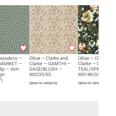
Casadeco —
Обои — Clarke and
Обои — Clarke an
MARKET —
Clarke — GAMTHI —
Clarke — CAMILE 
lip — Vert
SAGE/BLUSH —
TEAL/SPICE —
арт.
W0235/03
W0148/03
7)
Цена по запросу
Цена по запросу