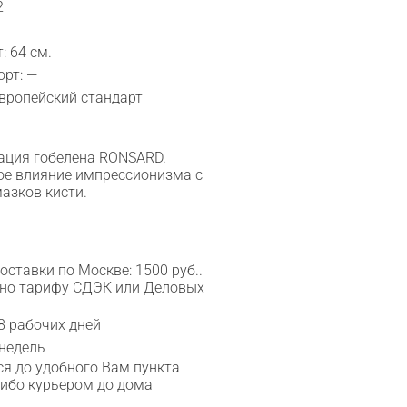
2
: 64 см.
рт: —
Европейский стандарт
ация гобелена RONSARD.
ое влияние импрессионизма с
азков кисти.
ставки по Москве: 1500 руб..
сно тарифу СДЭК или Деловых
8 рабочих дней
 недель
я до удобного Вам пункта
либо курьером до дома