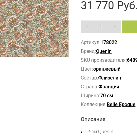
31 770
Руб
-
+
Артикул:
178022
Бренд:
Quenin
SKU производителя:
648
Цвет:
оранжевый
Состав:
Флизелин
Страна:
Франция
Ширина:
70 см
Коллекция:
Belle Epoque
Описание
Обои Quenin