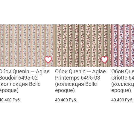
WhatsApp
Telegram
Обои Quenin — Aglae
Обои Quenin — Aglae
Обои Que
Boudoir 6495-02
Printemps 6495-03
Griotte 6
(коллекция Belle
(коллекция Belle
(коллекц
epoque)
epoque)
epoque)
40 400
Руб.
40 400
Руб.
40 400
Руб.