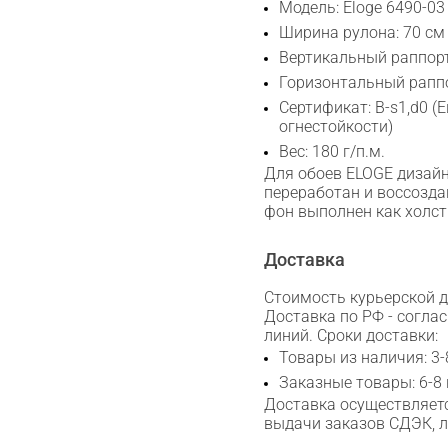
Модель: Eloge 6490-03
Ширина рулона: 70 см
Вертикальный раппорт
Горизонтальный раппо
Сертификат: B-s1,d0 (
огнестойкости)
Вес: 180 г/п.м.
Для обоев ELOGE дизайн
переработан и воссозда
фон выполнен как холст в
Доставка
Стоимость курьерской до
Доставка по РФ - согла
линий. Сроки доставки:
Товары из наличия: 3-
Заказные товары: 6-8
Доставка осуществляетс
Сканируйте QR с телефона
выдачи заказов СДЭК, 
Max