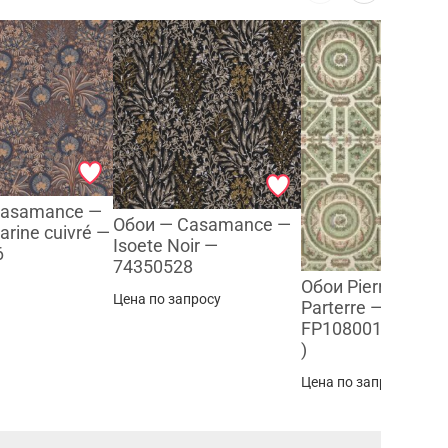
Casamance —
Обои — Casamance —
arine cuivré —
Isoete Noir —
6
74350528
Обои Pierre Frey 
Цена по запросу
Parterre — Jardin
FP108001 (колле
)
Цена по запросу