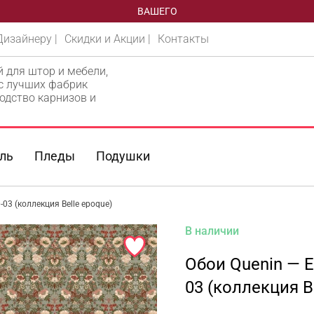
ВАШЕГО
Дизайнеру |
Скидки и Акции |
Контакты
й для штор и мебели,
 с лучших фабрик
одство карнизов и
ль
Пледы
Подушки
-03 (коллекция Belle epoque)
В наличии
Обои Quenin — E
03 (коллекция B