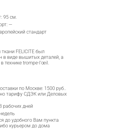
: 95 см.
рт: —
Европейский стандарт
 ткани FELICITE был
н в виде вышитых деталей, а
 технике trompe-l’œil.
ставки по Москве: 1500 руб..
сно тарифу СДЭК или Деловых
8 рабочих дней
 недель
я до удобного Вам пункта
либо курьером до дома