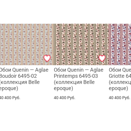
WhatsApp
Telegram
Обои Quenin — Aglae
Обои Quenin — Aglae
Обои Que
Boudoir 6495-02
Printemps 6495-03
Griotte 6
(коллекция Belle
(коллекция Belle
(коллекц
epoque)
epoque)
epoque)
40 400
Руб.
40 400
Руб.
40 400
Руб.