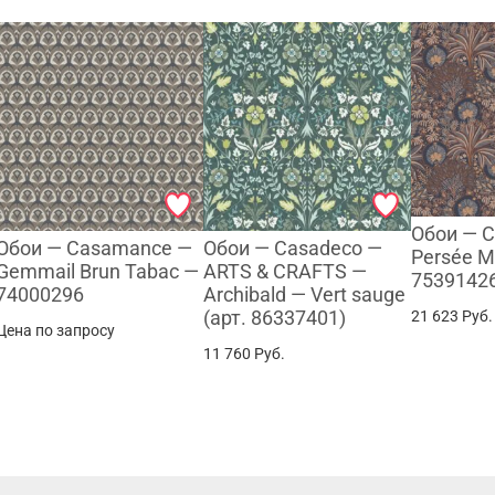
Обои — 
Обои — Casamance —
Обои — Casadeco —
Persée M
Gemmail Brun Tabac —
ARTS & CRAFTS —
7539142
74000296
Archibald — Vert sauge
(арт. 86337401)
21 623
Руб.
Цена по запросу
11 760
Руб.