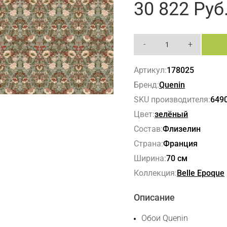
30 822
Руб
-
+
Артикул:
178025
Бренд:
Quenin
SKU производителя:
649
Цвет:
зелёный
Состав:
Флизелин
Страна:
Франция
Ширина:
70 см
Коллекция:
Belle Epoque
Описание
Обои Quenin