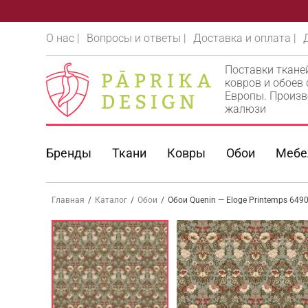
О нас |
Вопросы и ответы |
Доставка и оплата |
Поставки ткане
ковров и обоев
Европы. Произв
жалюзи
Бренды
Ткани
Ковры
Обои
Мебе
Главная
/
Каталог
/
Обои
/
Обои Quenin — Eloge Printemps 6490