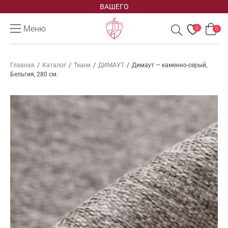
ВАШЕГО
Меню
0
0
Главная
/
Каталог
/
Ткани
/
ДИМАУТ
/
Димаут — каменно-серый,
Бельгия, 280 см.