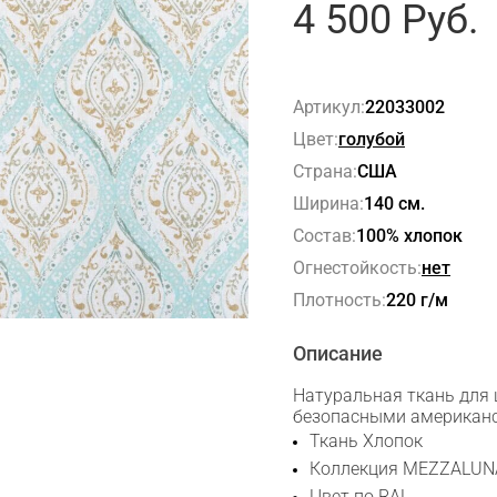
4 500
Руб.
Артикул:
22033002
Цвет:
голубой
Страна:
США
Ширина:
140 см.
Состав:
100% хлопок
Огнестойкость:
нет
Плотность:
220 г/м
Описание
Натуральная ткань для 
безопасными американс
Сканируйте QR с телефона
Ткань Хлопок
Max
Коллекция MEZZALUN
Цвет по RAL