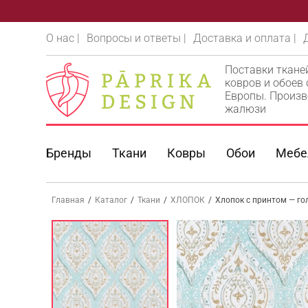
О нас |
Вопросы и ответы |
Доставка и оплата |
Поставки ткане
ковров и обоев
Европы. Произв
жалюзи
Бренды
Ткани
Ковры
Обои
Мебе
Главная
/
Каталог
/
Ткани
/
ХЛОПОК
/
Хлопок с принтом — гол