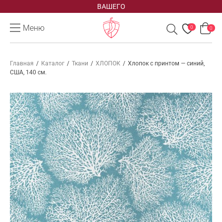
ВАШЕГО
Меню
0
0
Главная
/
Каталог
/
Ткани
/
ХЛОПОК
/
Хлопок с принтом — синий,
США, 140 см.