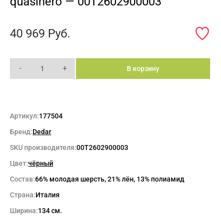
quasinero — 00T2602900003
40 969
Руб.
-
+
В корзину
Артикул:
177504
Бренд:
Dedar
SKU производителя:
00T2602900003
Цвет:
чёрный
Состав:
66% молодая шерсть, 21% лён, 13% полиамид
Страна:
Италия
Ширина:
134 см.