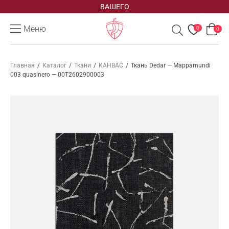
ВАШЕГО
Меню
0
0
Главная
/
Каталог
/
Ткани
/
КАНВАС
/
Ткань Dedar — Mappamundi
003 quasinero — 00T2602900003