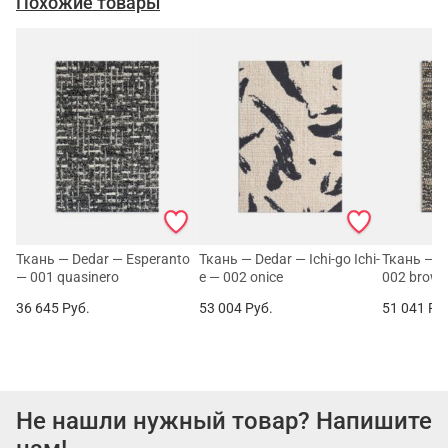
Похожие товары
Ткань — Dedar — Esperanto
Ткань — Dedar — Ichi-go Ichi-
Ткань — D
— 001 quasinero
e — 002 onice
002 brow
36 645
Руб.
53 004
Руб.
51 041
Ру
Не нашли нужный товар? Напишите