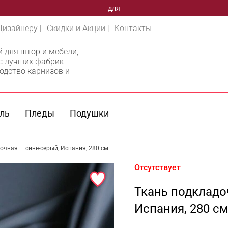
ВАШЕГО
Дизайнеру |
Скидки и Акции |
Контакты
й для штор и мебели,
 с лучших фабрик
одство карнизов и
ль
Пледы
Подушки
очная — сине-серый, Испания, 280 см.
Отсутствует
Ткань подкладо
Испания, 280 см