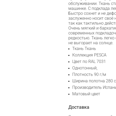
обслуживании. Ткань сти
машинке. С подклада ле
Быстро сохнет и не деф
заслуженно носит своё 
так как тактильно дейс
Сканируйте QR с телефона
Очень мягкий и бархати
современных подкладоч
Max
редкостью. Ткань легко 
не выгорает на солнце.
Ткань Ткань
WhatsApp
Коллекция PESCA
Цвет по RAL 7031
Telegram
Однотонный,
Плотность 90 г/м
Ширина полотна 280 с
Производитель Испан
Матовый цвет
Доставка