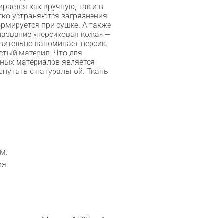
рается как вручную, так и в
гко устраняются загрязнения.
ормируется при сушке. А также
название «персиковая кожа» —
твительно напоминает персик.
стый материл. Что для
ных материалов является
спутать с натуральной. Ткань
м.
ия