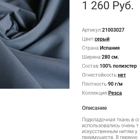
1 260
Руб.
Артикул:
21003027
Цвет:
серый
Страна:
Испания
Ширина:
280 см.
Состав:
100% полиэстер
Огнестойкость:
нет
Плотность:
90 г/м
Коллекция:
Pesca
Описание
Подкладочная ткань в с
использовались очень т
искусственным нитям у 
преимуществ. В первую 