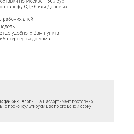
ставки по Москве: 1500 руб..
сно тарифу СДЭК или Деловых
8 рабочих дней
 недель
я до удобного Вам пункта
либо курьером до дома
ших фабрик Европы. Наш ассортимент постоянно
льно проконсультируем Вас по его цене и сроку