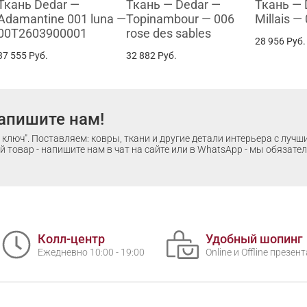
Ткань Dedar —
Ткань — Dedar —
Ткань — 
Adamantine 001 luna —
Topinambour — 006
Millais —
00T2603900001
rose des sables
28 956
Руб.
37 555
Руб.
32 882
Руб.
апишите нам!
ключ". Поставляем: ковры, ткани и другие детали интерьера с луч
 товар - напишите нам в чат на сайте или в WhatsApp - мы обязате
Колл-центр
Удобный шопинг
Ежедневно 10:00 - 19:00
Online и Offline презе