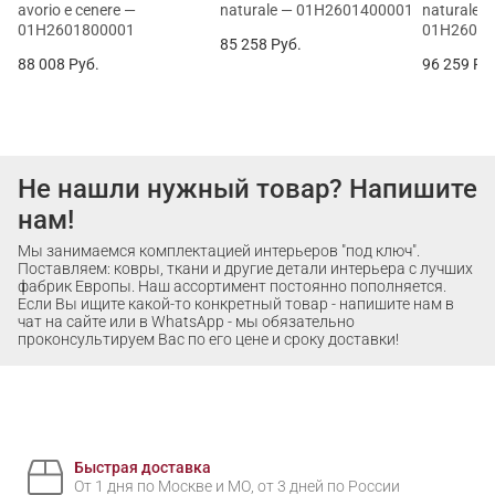
avorio e cenere —
naturale — 01H2601400001
naturale e
01H2601800001
01H26017
85 258
Руб.
88 008
Руб.
96 259
Ру
Не нашли нужный товар? Напишите
нам!
Мы занимаемся комплектацией интерьеров "под ключ".
Поставляем: ковры, ткани и другие детали интерьера с лучших
фабрик Европы. Наш ассортимент постоянно пополняется.
Если Вы ищите какой-то конкретный товар - напишите нам в
чат на сайте или в WhatsApp - мы обязательно
проконсультируем Вас по его цене и сроку доставки!
Быстрая доставка
От 1 дня по Москве и МО, от 3 дней по России