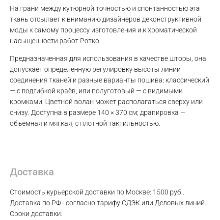
WhatsApp
На грани между кутюрной точностью и спонтанностью эта
ткань отсылает к вниманию дизайнеров деконструктивной
моды к самому процессу изготовления и к хроматической
Telegram
насыщенности работ Ротко.
Предназначенная для использования в качестве шторы, она
допускает определённую регулировку высоты линии
соединения тканей и разные варианты пошива: классический
— с подгибкой краёв, или полуготовый — с видимыми
кромками. Цветной волан может располагаться сверху или
снизу. Доступна в размере 140 × 370 см; драпировка —
объёмная и мягкая, с плотной тактильностью.
Доставка
Стоимость курьерской доставки по Москве: 1500 руб..
Доставка по РФ - согласно тарифу СДЭК или Деловых линий.
Сроки доставки: