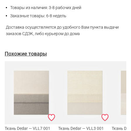
Товары из наличия: 3-8 рабочих дней
Заказные товары: 6-8 недель
Доставка осуществляется до удобного Вам пункта выдачи
заказов СДЭК, либо курьером до дома
Похожие товары
Ткань Dedar — VLL7 001
Ткань Dedar — VLL3 001
Ткань Ded