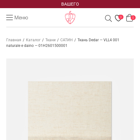
ВАШЕГО
Меню
0
0
Главная
/
Каталог
/
Ткани
/
САТИН
/
Ткань Dedar — VLL4 001
naturale e daino — 01H2601500001