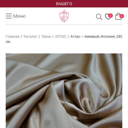
ВАШЕГО
Меню
0
0
Главная
/
Каталог
/
Ткани
/
АТЛАС
/
Атлас — бежевый, Испания, 280
см.