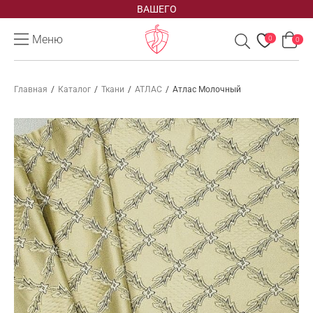
ВАШЕГО
Меню
0
0
Главная
/
Каталог
/
Ткани
/
АТЛАС
/
Атлас Молочный