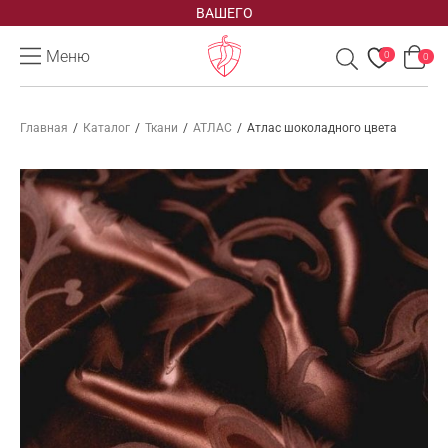
ВАШЕГО
Меню
0
0
Главная
/
Каталог
/
Ткани
/
АТЛАС
/
Атлас шоколадного цвета