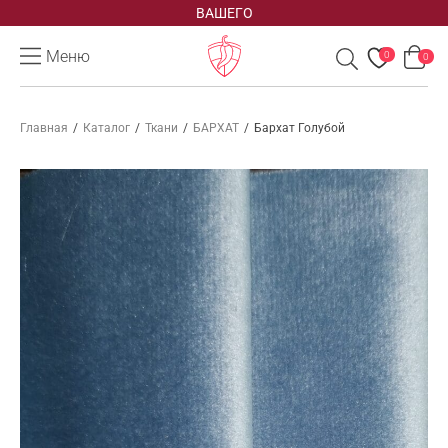
ВАШЕГО
Меню
0
0
Главная
/
Каталог
/
Ткани
/
БАРХАТ
/
Бархат Голубой