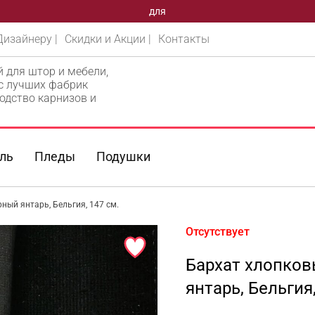
для
Дизайнеру |
Скидки и Акции |
Контакты
й для штор и мебели,
 с лучших фабрик
одство карнизов и
ль
Пледы
Подушки
ный янтарь, Бельгия, 147 см.
Отсутствует
Бархат хлопко
янтарь, Бельгия,