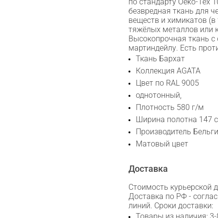
по стандарту Oeko-Tex 
Сканируйте QR с телефона
безвредная ткань для ч
веществ и химикатов (в
Max
тяжёлых металлов или к
Высокопрочная ткань с 
мартиндейлу. Есть про
WhatsApp
Ткань Бархат
Коллекция AGATA
Telegram
Цвет по RAL 9005
однотонный,
Плотность 580 г/м
Ширина полотна 147 с
Производитель Бельг
Матовый цвет
Доставка
Стоимость курьерской до
Доставка по РФ - согла
линий. Сроки доставки:
Товары из наличия: 3-