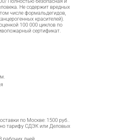
100/ Полностью безопасная и
еловека. Не содержит вредных
 том числе формальдегидов,
анцерогенных красителей).
оценкой 100 000 циклов по
тивопожарный сертификат.
м.
ия
ставки по Москве: 1500 руб..
сно тарифу СДЭК или Деловых
8 рабочих дней