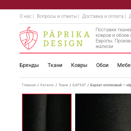
О нас |
Вопросы и ответы |
Доставка и оплата |
Поставки ткане
ковров и обоев
Европы. Произв
жалюзи
Бренды
Ткани
Ковры
Обои
Мебе
Главная
/
Каталог
/
Ткани
/
БАРХАТ
/
Бархат хлопковый — чёр