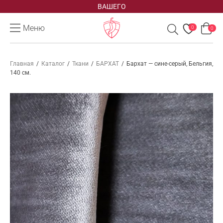
ВАШЕГО
Меню
0
0
Главная
/
Каталог
/
Ткани
/
БАРХАТ
/
Бархат — сине-серый, Бельгия,
140 см.