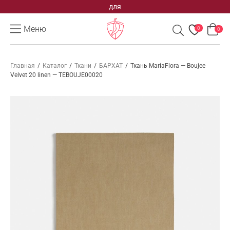
для
Меню
0
0
Главная
/
Каталог
/
Ткани
/
БАРХАТ
/
Ткань MariaFlora — Boujee
Velvet 20 linen — TEBOUJE00020