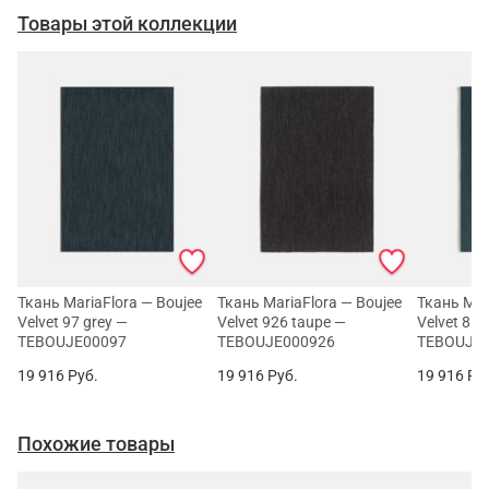
Товары этой коллекции
Ткань MariaFlora — Boujee
Ткань MariaFlora — Boujee
Ткань Mar
Velvet 97 grey —
Velvet 926 taupe —
Velvet 81
TEBOUJE00097
TEBOUJE000926
TEBOUJE
19 916
Руб.
19 916
Руб.
19 916
Ру
Похожие товары