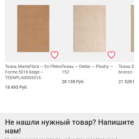
Ткань MariaFlora — En Pleine
Ткань — Dedar — Plushy —
Ткань Ded
Forme 5016 beige —
152
bronzo —
TEENPLA0005016
28 138
Руб.
21 528
Ру
18 493
Руб.
Не нашли нужный товар? Напишите
нам!