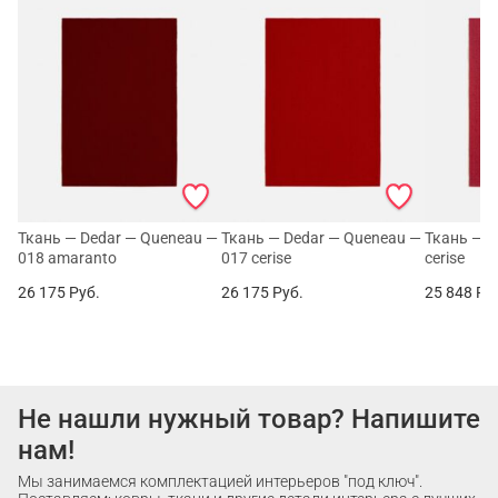
Ткань — Dedar — Queneau —
Ткань — Dedar — Queneau —
Ткань — D
018 amaranto
017 cerise
cerise
26 175
Руб.
26 175
Руб.
25 848
Ру
Не нашли нужный товар? Напишите
нам!
Мы занимаемся комплектацией интерьеров "под ключ".