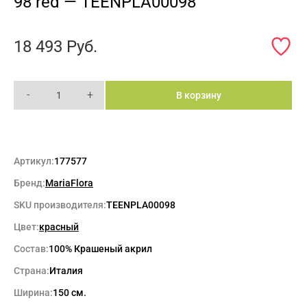
98 red — TEENPLA00098
18 493
Руб.
-
+
В корзину
Артикул:
177577
Бренд:
MariaFlora
SKU производителя:
TEENPLA00098
Цвет:
красный
Состав:
100% Крашеный акрил
Страна:
Италия
Ширина:
150 см.