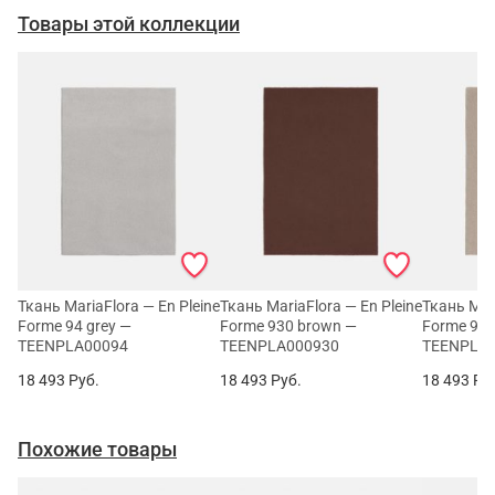
Товары этой коллекции
Ткань MariaFlora — En Pleine
Ткань MariaFlora — En Pleine
Ткань Mari
Forme 94 grey —
Forme 930 brown —
Forme 929
TEENPLA00094
TEENPLA000930
TEENPLA
18 493
Руб.
18 493
Руб.
18 493
Ру
Похожие товары