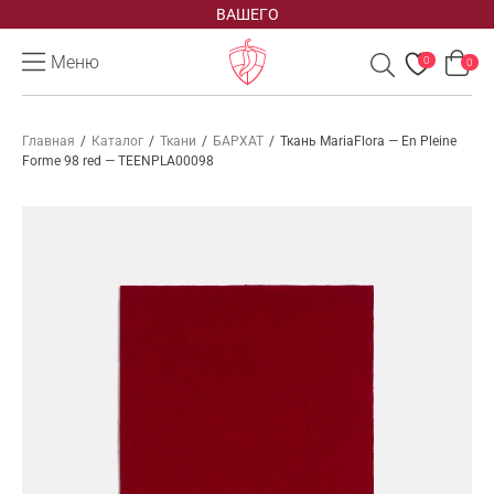
ВАШЕГО
Меню
0
0
Главная
/
Каталог
/
Ткани
/
БАРХАТ
/
Ткань MariaFlora — En Pleine
Forme 98 red — TEENPLA00098