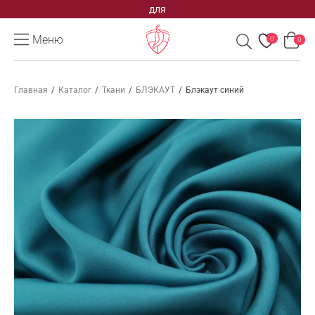
для
Меню
0
0
Главная
/
Каталог
/
Ткани
/
БЛЭКАУТ
/
Блэкаут синий