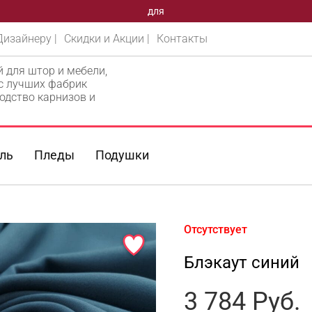
для
Дизайнеру |
Скидки и Акции |
Контакты
й для штор и мебели,
 с лучших фабрик
одство карнизов и
ль
Пледы
Подушки
Отсутствует
Блэкаут синий
3 784
Руб.