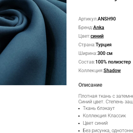
Артикул:
ANSH90
Бренд:
Anka
Цвет:
синий
Страна:
Турция
Ширина:
300 см
Состав:
100% полиэстер
Коллекция:
Shadow
Описание
Плотная ткань с затемн
Синий цвет. Степень за
Ткань блэкаут
Коллекция Классик
Сканируйте QR с телефона
Цвет синий
Без рисунка, однотон
Max