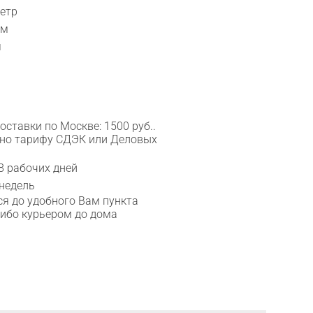
метр
см
я
ставки по Москве: 1500 руб..
сно тарифу СДЭК или Деловых
8 рабочих дней
 недель
я до удобного Вам пункта
либо курьером до дома