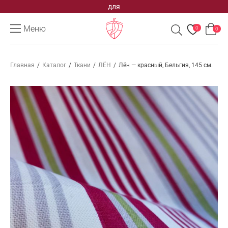
для
Меню
0
0
Главная
/
Каталог
/
Ткани
/
ЛЁН
/
Лён — красный, Бельгия, 145 см.