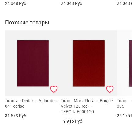
24 048
Руб.
24 048
Руб.
24 048
Ру
Похожие товары
Ткань — Dedar — Aplomb —
Ткань MariaFlora — Boujee
Ткань — D
041 cerise
Velvet 120 red —
005
TEBOUJE000120
31 573
Руб.
26 175
Ру
19 916
Руб.