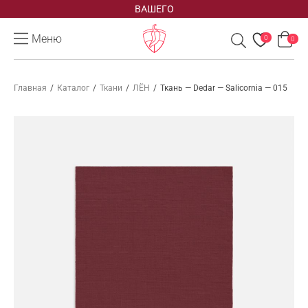
ВАШЕГО
Меню
0
0
Главная
/
Каталог
/
Ткани
/
ЛЁН
/
Ткань — Dedar — Salicornia — 015