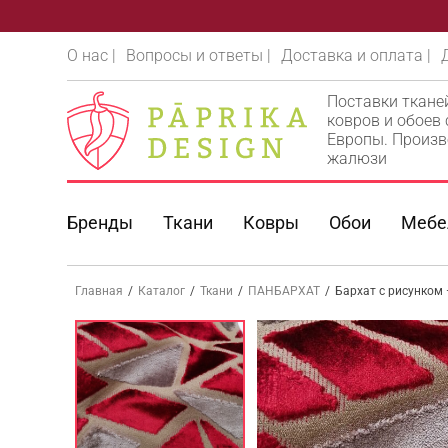
О нас |
Вопросы и ответы |
Доставка и оплата |
Поставки ткане
ковров и обоев
Европы. Произв
жалюзи
Бренды
Ткани
Ковры
Обои
Мебе
Главная
/
Каталог
/
Ткани
/
ПАНБАРХАТ
/
Бархат с рисунком 