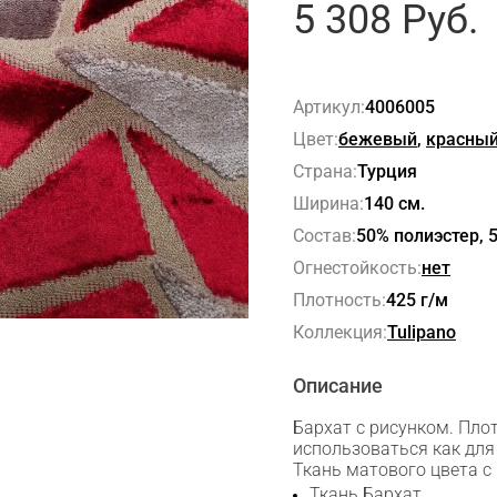
5 308
Руб.
Артикул:
4006005
Цвет:
бежевый
,
красны
Страна:
Турция
Ширина:
140 см.
Состав:
50% полиэстер, 
Огнестойкость:
нет
Плотность:
425 г/м
Коллекция:
Tulipano
Описание
Бархат с рисунком. Пло
использоваться как для 
Ткань матового цвета с
Ткань Бархат