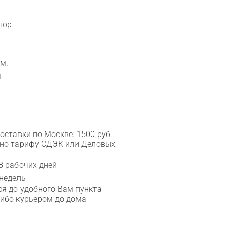
лор
м.
я
ставки по Москве: 1500 руб..
сно тарифу СДЭК или Деловых
8 рабочих дней
 недель
я до удобного Вам пункта
либо курьером до дома