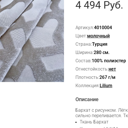
4 494
Руб.
Артикул:
4010004
Цвет:
молочный
Страна:
Турция
Ширина:
280 см.
Состав:
100% полиэстер
Огнестойкость:
нет
Плотность:
267 г/м
Коллекция:
Lilium
Описание
Бархат с рисунком. Лёгк
сильно переливается. Тк
Ткань Бархат
Сканируйте QR с телефона