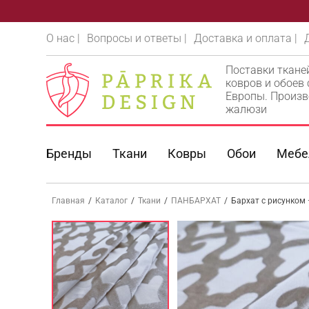
О нас |
Вопросы и ответы |
Доставка и оплата |
Поставки ткане
ковров и обоев
Европы. Произв
жалюзи
Бренды
Ткани
Ковры
Обои
Мебе
Главная
/
Каталог
/
Ткани
/
ПАНБАРХАТ
/
Бархат с рисунком 