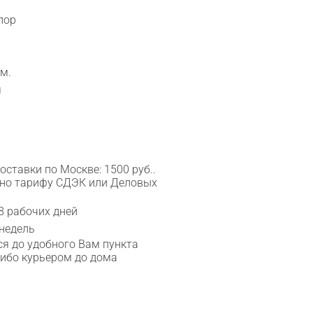
лор
м.
я
ставки по Москве: 1500 руб..
сно тарифу СДЭК или Деловых
8 рабочих дней
 недель
я до удобного Вам пункта
либо курьером до дома