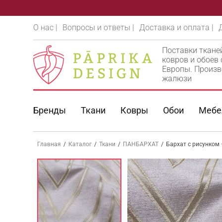
О нас |
Вопросы и ответы |
Доставка и оплата |
Поставки ткане
ковров и обоев
Европы. Произв
жалюзи
Бренды
Ткани
Ковры
Обои
Мебе
Главная
/
Каталог
/
Ткани
/
ПАНБАРХАТ
/
Бархат с рисунком 