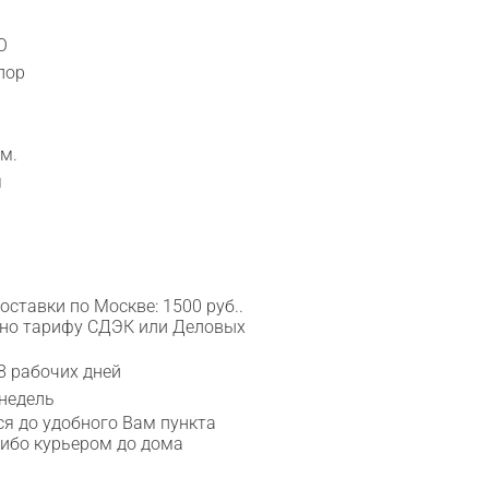
O
лор
м.
я
ставки по Москве: 1500 руб..
сно тарифу СДЭК или Деловых
8 рабочих дней
 недель
я до удобного Вам пункта
либо курьером до дома