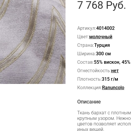
7 768
Руб.
Артикул:
4014002
Цвет:
молочный
Страна:
Турция
Ширина:
300 см
Состав:
55% вискон, 45%
Огнестойкость:
нет
Плотность:
315 г/м
Коллекция:
Ranuncolo
Описание
Ткань бархат с плотным
крупным узором. Нежно
цветов позволяет испол
иных вещей.