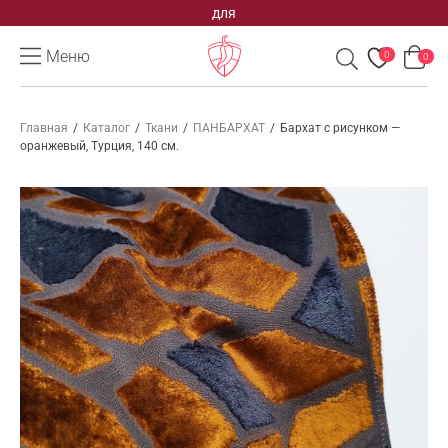
для
Меню
0
0
Главная
/
Каталог
/
Ткани
/
ПАНБАРХАТ
/
Бархат с рисунком —
оранжевый, Турция, 140 см.