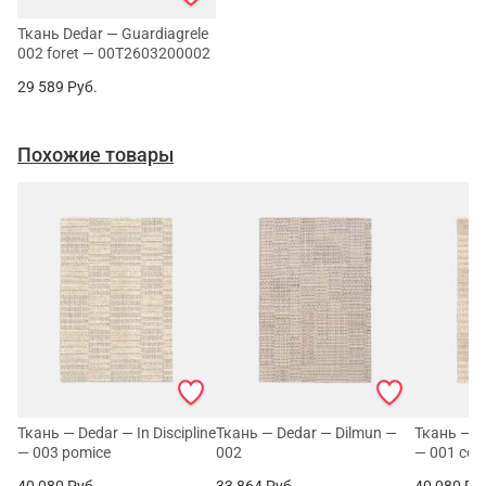
Ткань Dedar — Guardiagrele
002 foret — 00T2603200002
29 589
Руб.
Похожие товары
Ткань — Dedar — In Discipline
Ткань — Dedar — Dilmun —
Ткань — De
— 003 pomice
002
— 001 cor
40 080
Руб.
33 864
Руб.
40 080
Ру