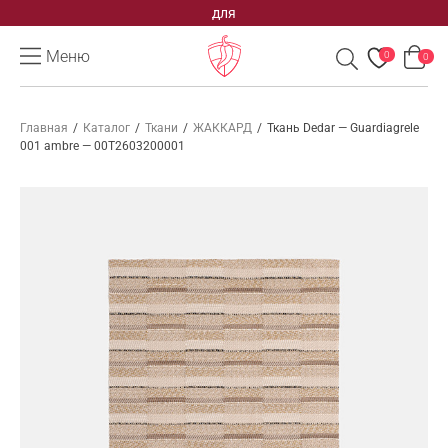
для
Меню
0
0
Главная
/
Каталог
/
Ткани
/
ЖАККАРД
/
Ткань Dedar — Guardiagrele
001 ambre — 00T2603200001