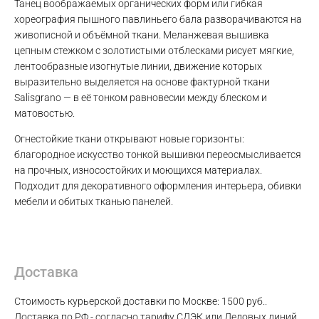
Танец воображаемых органических форм или гибкая
WhatsApp
хореография пышного павлиньего бала разворачиваются на
живописной и объёмной ткани. Меланжевая вышивка
цепным стежком с золотистыми отблесками рисует мягкие,
Telegram
лентообразные изогнутые линии, движение которых
выразительно выделяется на основе фактурной ткани
Salisgrano — в её тонком равновесии между блеском и
матовостью.
Огнестойкие ткани открывают новые горизонты:
благородное искусство тонкой вышивки переосмысливается
на прочных, износостойких и моющихся материалах.
Подходит для декоративного оформления интерьера, обивки
мебели и обитых тканью панелей.
Доставка
Стоимость курьерской доставки по Москве: 1500 руб..
Доставка по РФ - согласно тарифу СДЭК или Деловых линий.