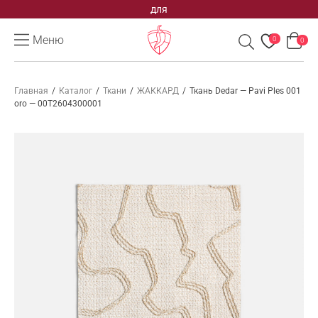
ВАШЕГО
Меню
0
0
Главная
/
Каталог
/
Ткани
/
ЖАККАРД
/
Ткань Dedar — Pavi Ples 001
oro — 00T2604300001