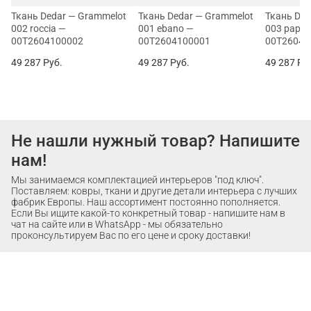
Ткань Dedar — Grammelot
Ткань Dedar — Grammelot
Ткань Ded
002 roccia —
001 ebano —
003 papri
00T2604100002
00T2604100001
00T26041
49 287
Руб.
49 287
Руб.
49 287
Ру
Не нашли нужный товар? Напишите
нам!
Мы занимаемся комплектацией интерьеров "под ключ".
Поставляем: ковры, ткани и другие детали интерьера с лучших
фабрик Европы. Наш ассортимент постоянно пополняется.
Если Вы ищите какой-то конкретный товар - напишите нам в
чат на сайте или в WhatsApp - мы обязательно
проконсультируем Вас по его цене и сроку доставки!