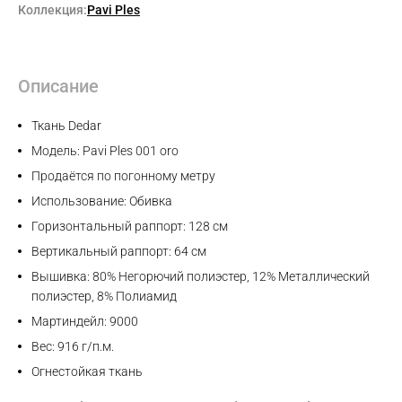
Коллекция:
Pavi Ples
Описание
Ткань Dedar
Модель: Pavi Ples 001 oro
Продаётся по погонному метру
Использование: Обивка
Горизонтальный раппорт: 128 см
Вертикальный раппорт: 64 см
Вышивка: 80% Негорючий полиэстер, 12% Металлический
полиэстер, 8% Полиамид
Мартиндейл: 9000
Вес: 916 г/п.м.
Огнестойкая ткань
Max