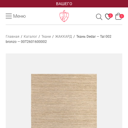
ВАШЕГО
Меню
0
0
Главная
/
Каталог
/
Ткани
/
ЖАККАРД
/
Ткань Dedar — Tal 002
bronzo — 00T2601600002