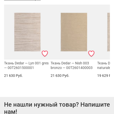
Ткань Dedar — Lyn 001 gres
Ткань Dedar — Nish 003
Ткань Deda
— 00T2601500001
bronzo — 00T2601400003
naturale 
21 630
Руб.
21 630
Руб.
19 629
Ру
Не нашли нужный товар? Напишите
нам!