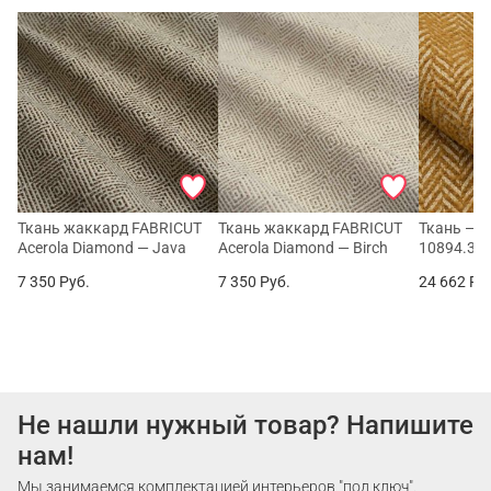
Ткань жаккард FABRICUT
Ткань жаккард FABRICUT
Ткань — N
Acerola Diamond — Java
Acerola Diamond — Birch
10894.37
7 350
Руб.
7 350
Руб.
24 662
Ру
Не нашли нужный товар? Напишите
нам!
Мы занимаемся комплектацией интерьеров "под ключ".