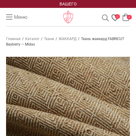
ВАШЕГО
Меню
0
0
Главная
/
Каталог
/
Ткани
/
ЖАККАРД
/
Ткань жаккард FABRICUT
Bayberry — Midas