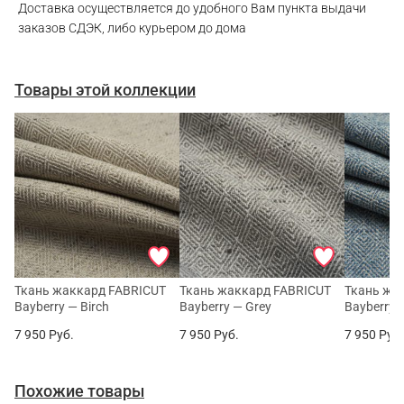
Доставка осуществляется до удобного Вам пункта выдачи
заказов СДЭК, либо курьером до дома
Товары этой коллекции
Ткань жаккард FABRICUT
Ткань жаккард FABRICUT
Ткань жа
Bayberry — Birch
Bayberry — Grey
Bayberry —
7 950
Руб.
7 950
Руб.
7 950
Руб
Похожие товары