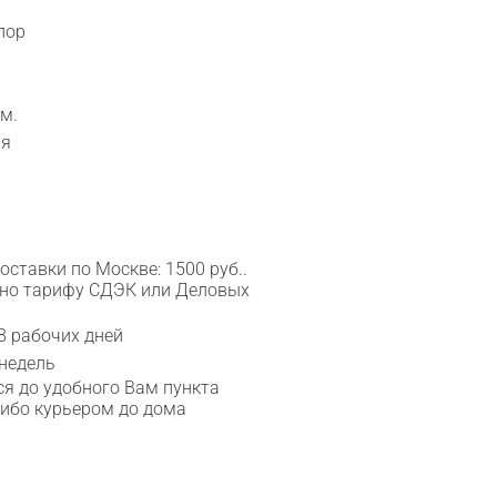
лор
м.
ия
ставки по Москве: 1500 руб..
сно тарифу СДЭК или Деловых
8 рабочих дней
 недель
я до удобного Вам пункта
либо курьером до дома