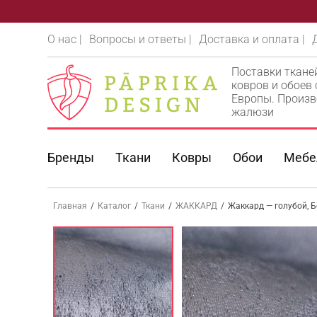
О нас |
Вопросы и ответы |
Доставка и оплата |
Поставки ткане
ковров и обоев
Европы. Произв
жалюзи
Бренды
Ткани
Ковры
Обои
Мебе
Главная
/
Каталог
/
Ткани
/
ЖАККАРД
/
Жаккард — голубой, Б