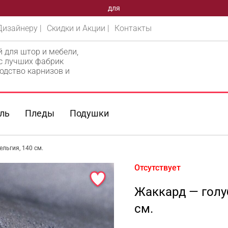
ВАШЕГО
Дизайнеру |
Скидки и Акции |
Контакты
й для штор и мебели,
 с лучших фабрик
одство карнизов и
ль
Пледы
Подушки
ельгия, 140 см.
Отсутствует
Жаккард — голуб
см.