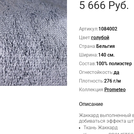
5 666
Руб.
Артикул:
1084002
Цвет:
голубой
Страна:
Бельгия
Ширина:
140 см.
Состав:
100% полиэстер
Огнестойкость:
да
Плотность:
276 г/м
Коллекция:
Prometeo
Описание
Жаккард выполненный в
добиваться эффекта шт
Ткань Жаккард
Сканируйте QR с телефона