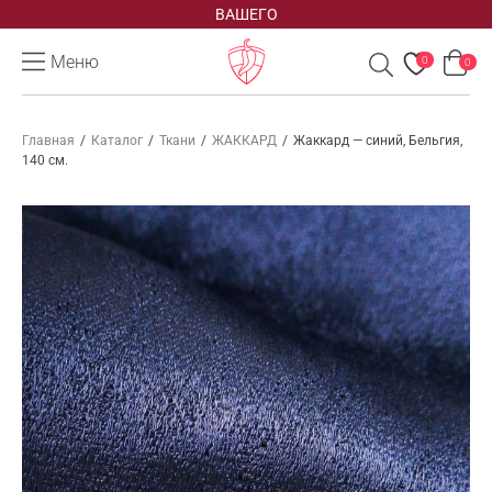
ВАШЕГО
Меню
0
0
Главная
/
Каталог
/
Ткани
/
ЖАККАРД
/
Жаккард — синий, Бельгия,
140 см.