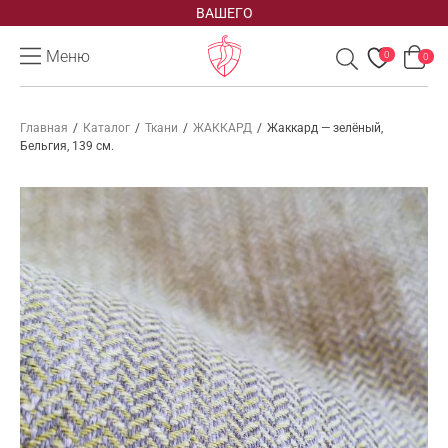
ВАШЕГО
Меню
0
0
Главная
/
Каталог
/
Ткани
/
ЖАККАРД
/
Жаккард — зелёный,
Бельгия, 139 см.