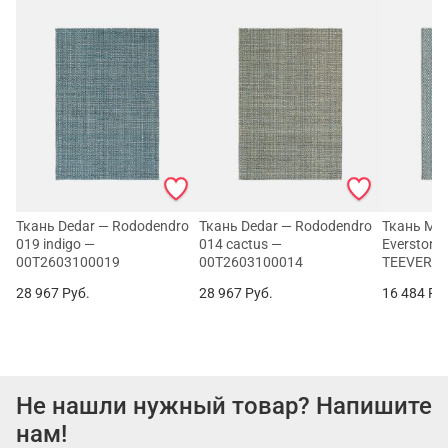
Ткань Dedar — Rododendro
Ткань Dedar — Rododendro
Ткань Mar
019 indigo —
014 cactus —
Everstone
00T2603100019
00T2603100014
TEEVERS0
28 967
Руб.
28 967
Руб.
16 484
Ру
Не нашли нужный товар? Напишите
нам!