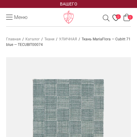
ВАШЕГО
Меню
0
0
Главная
/
Каталог
/
Ткани
/
УЛИЧНАЯ
/
Ткань MariaFlora — Cubitt 71
blue — TECUBIT00074