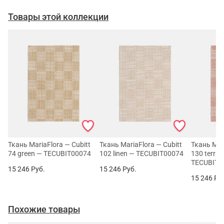
Товары этой коллекции
Ткань MariaFlora — Cubitt
Ткань MariaFlora — Cubitt
Ткань Mar
74 green — TECUBIT00074
102 linen — TECUBIT00074
130 terrac
TECUBIT0
15 246
Руб.
15 246
Руб.
15 246
Ру
Похожие товары