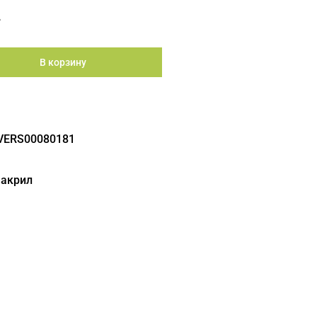
.
В корзину
VERS00080181
 акрил