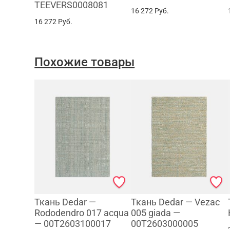
TEEVERS0008081
16 272
Руб.
16 272
Руб.
Похожие товары
Ткань Dedar —
Ткань Dedar — Vezac
Rododendro 017 acqua
005 giada —
— 00T2603100017
00T2603000005