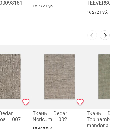
00093181
TEEVERS0009381
16 272
Руб.
16 272
Руб.
Dedar —
Ткань — Dedar —
Ткань — Dedar —
oa — 007
Noricum — 002
Topinambour — 0
mandorla
35 695
Руб.