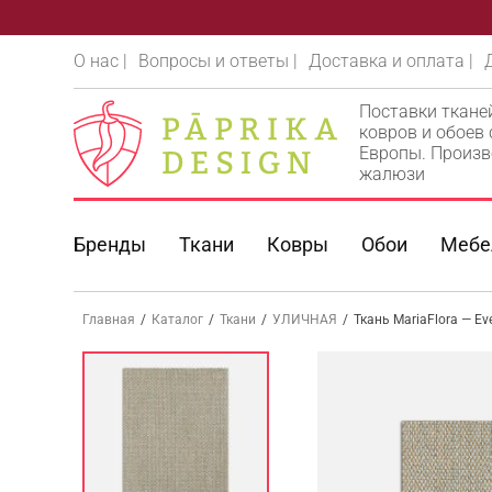
О нас |
Вопросы и ответы |
Доставка и оплата |
Поставки ткане
ковров и обоев
Европы. Произв
жалюзи
Бренды
Ткани
Ковры
Обои
Мебе
Главная
/
Каталог
/
Ткани
/
УЛИЧНАЯ
/
Ткань MariaFlora — E