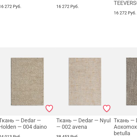
TEEVERS
16 272
Руб.
16 272
Руб.
16 272
Руб.
Ткань — Dedar —
Ткань — Dedar — Nyul
Ткань — 
Holden — 004 daino
— 002 avena
Aoxomox
betulla
24 013
Руб.
38 453
Руб.