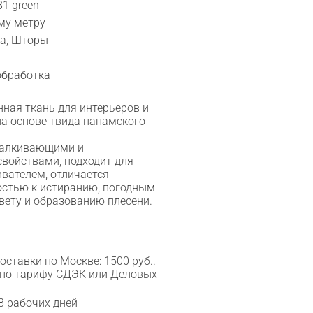
81 green
му метру
ка, Шторы
обработка
ная ткань для интерьеров и
а основе твида панамского
талкивающими и
войствами, подходит для
ивателем, отличается
остью к истиранию, погодным
вету и образованию плесени.
ставки по Москве: 1500 руб..
сно тарифу СДЭК или Деловых
8 рабочих дней