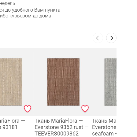
 недель
я до удобного Вам пункта
либо курьером до дома
riaFlora —
Ткань MariaFlora —
Ткань MariaFlora
e 93181
Everstone 9362 rust —
Everstone 9381
TEEVERS0009362
seafoam —