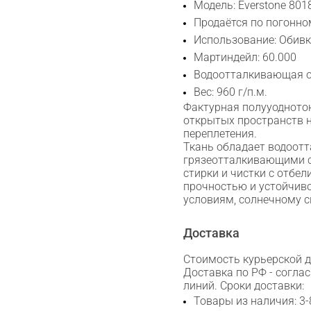
Модель: Everstone 801
Продаётся по погонно
Использование: Обив
Мартиндейл: 60.000
Водоотталкивающая 
Вес: 960 г/п.м.
Фактурная полууоднотон
открытых пространств н
переплетения.
Ткань обладает водоот
грязеотталкивающими с
стирки и чистки с отбел
прочностью и устойчив
условиям, солнечному с
Доставка
Стоимость курьерской до
Доставка по РФ - согла
линий. Сроки доставки:
Товары из наличия: 3-