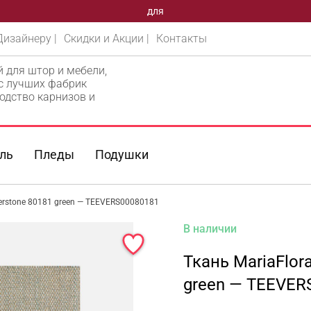
для
Дизайнеру |
Скидки и Акции |
Контакты
й для штор и мебели,
 с лучших фабрик
одство карнизов и
ль
Пледы
Подушки
verstone 80181 green — TEEVERS00080181
В наличии
Ткань MariaFlor
green — TEEVER