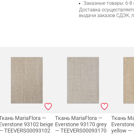
Сканируйте QR с телефона
Заказные товары: 6-8
Доставка осуществляетс
Max
выдачи заказов СДЭК, 
WhatsApp
Telegram
Ткань MariaFlora —
Ткань MariaFlora —
Ткань Ma
Everstone 93102 beige
Everstone 93170 grey
Everston
— TEEVERS00093102
— TEEVERS00093170
yellow —