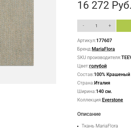
16 272
Руб
-
+
Артикул:
177607
Бренд:
MariaFlora
SKU производителя:
TEE
Цвет:
голубой
Состав:
100% Крашеный
Страна:
Италия
Ширина:
140 см.
Коллекция:
Everstone
Описание
Ткань MariaFlora