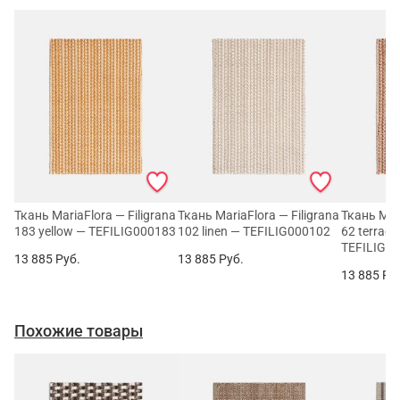
Ткань MariaFlora — Filigrana
Ткань MariaFlora — Filigrana
Ткань Mari
183 yellow — TEFILIG000183
102 linen — TEFILIG000102
62 terraco
TEFILIG0
13 885
Руб.
13 885
Руб.
13 885
Ру
Похожие товары