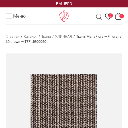
ВАШЕГО
Меню
0
0
Главная
/
Каталог
/
Ткани
/
УЛИЧНАЯ
/
Ткань MariaFlora — Filigrana
60 brown — TEFILIG00060