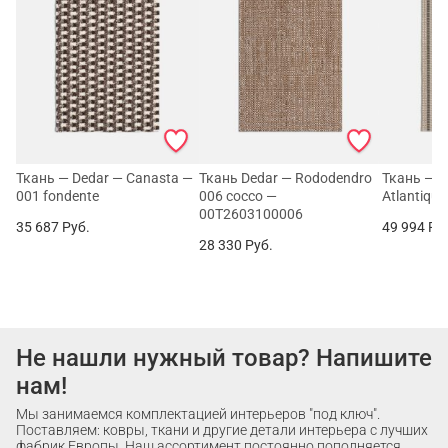
Ткань — Dedar — Canasta —
Ткань Dedar — Rododendro
Ткань — D
001 fondente
006 cocco —
Atlantique
00T2603100006
35 687
Руб.
49 994
Ру
28 330
Руб.
Не нашли нужный товар? Напишите
нам!
Мы занимаемся комплектацией интерьеров "под ключ".
Поставляем: ковры, ткани и другие детали интерьера с лучших
фабрик Европы. Наш ассортимент постоянно пополняется.