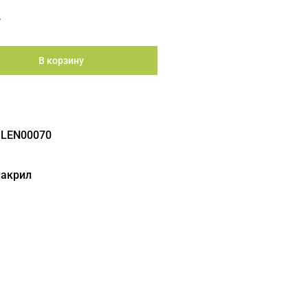
.
В корзину
ILEN00070
 акрил