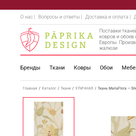
О нас |
Вопросы и ответы |
Доставка и оплата |
Поставки ткане
ковров и обоев
Европы. Произв
жалюзи
Бренды
Ткани
Ковры
Обои
Мебе
Главная
/
Каталог
/
Ткани
/
УЛИЧНАЯ
/
Ткань MariaFlora — Si