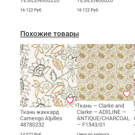
TESILEN000220
TESILEN00020
16 122
Руб.
16 122
Руб.
Похожие товары
Ткань — Clarke and
Ткань жаккард
Clarke — ADELINE —
Camengo Alpilles
ANTIQUE/CHARCOAL
48780232
— F1543/01
14 072
Руб.
Цена по запросу