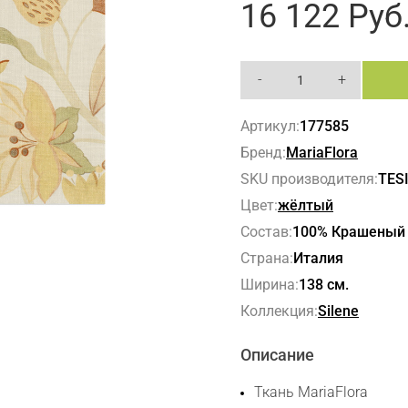
16 122
Руб
-
+
Артикул:
177585
Бренд:
MariaFlora
SKU производителя:
TES
Цвет:
жёлтый
Состав:
100% Крашеный
Страна:
Италия
Ширина:
138 см.
Коллекция:
Silene
Описание
Ткань MariaFlora