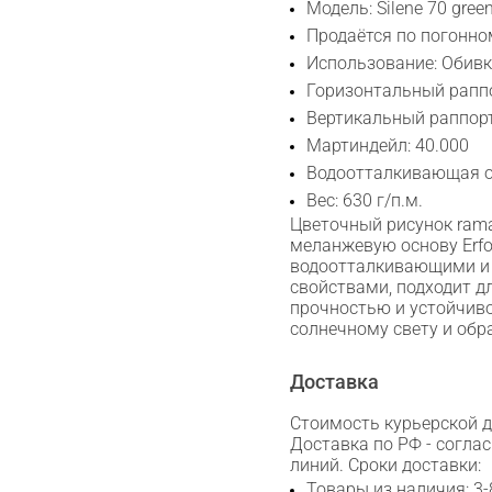
Модель: Silene 70 gree
Продаётся по погонно
Использование: Обив
Горизонтальный раппо
Вертикальный раппорт
Мартиндейл: 40.000
Водоотталкивающая 
Вес: 630 г/п.м.
Цветочный рисунок ram
меланжевую основу Erfo
водоотталкивающими и
свойствами, подходит дл
прочностью и устойчив
солнечному свету и обр
Доставка
Стоимость курьерской до
Доставка по РФ - согла
линий. Сроки доставки:
Сканируйте QR с телефона
Товары из наличия: 3-