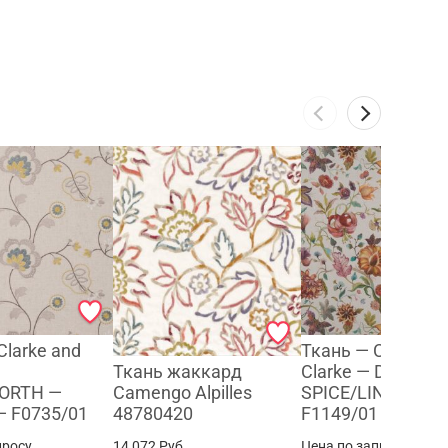
Clarke and
Ткань — Clarke a
Ткань жаккард
Clarke — DELILAH
Camengo Alpilles
ORTH —
SPICE/LINEN —
48780420
— F0735/01
F1149/01
14 072
Руб.
просу
Цена по запросу