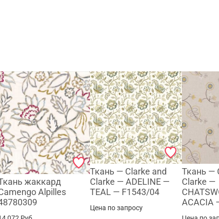
Ткань — Clarke and
Ткань — 
Ткань жаккард
Clarke — ADELINE —
Clarke —
Camengo Alpilles
TEAL — F1543/04
CHATSW
48780309
ACACIA 
Цена по запросу
14 072
Руб.
Цена по за