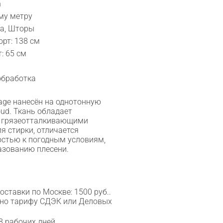
n
му метру
ка, Шторы
рт: 138 см
: 65 см
обработка
age нанесён на однотонную
ud. Ткань обладает
 грязеотталкивающими
я стирки, отличается
остью к погодным условиям,
азованию плесени.
ставки по Москве: 1500 руб..
сно тарифу СДЭК или Деловых
8 рабочих дней