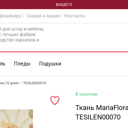
ВАШЕГО
Дизайнеру |
Скидки и Акции |
Контакты
й для штор и мебели,
 с лучших фабрик
одство карнизов и
ль
Пледы
Подушки
lene 70 green — TESILEN00070
В наличии
Ткань MariaFlora
TESILEN00070