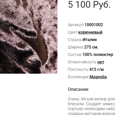
5 100
Руб.
Артикул:
10001002
Цвет:
коричневый
Страна:
Италия
Ширина:
275 см.
Состав:
100% полиэстер
Огнестойкость:
нет
Плотность:
415 г/м
Коллекция:
Magnolia
Описание
Очень лёгкий велюр дл
блеском. Создаёт невес
портьер необходим набо
создана методом ворсо