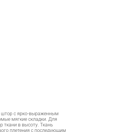
я штор с ярко-выраженным
омые мягкие складки. Для
р ткани в высоту. Ткань
вого плетения с последующим