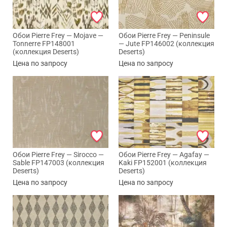
Обои Pierre Frey — Mojave —
Обои Pierre Frey — Peninsule
Tonnerre FP148001
— Jute FP146002 (коллекция
(коллекция Deserts)
Deserts)
Цена по запросу
Цена по запросу
Обои Pierre Frey — Sirocco —
Обои Pierre Frey — Agafay —
Sable FP147003 (коллекция
Kaki FP152001 (коллекция
Deserts)
Deserts)
Цена по запросу
Цена по запросу