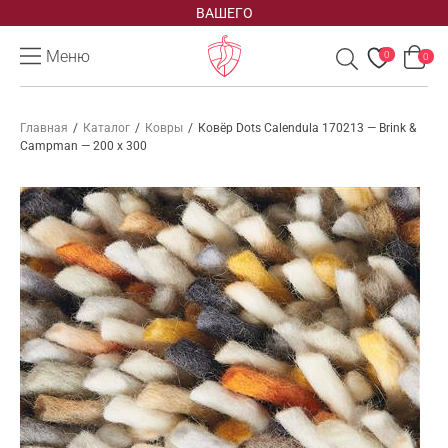
ВАШЕГО
Меню
0
0
Главная
/
Каталог
/
Ковры
/
Ковёр Dots Calendula 170213 — Brink &
Campman — 200 x 300