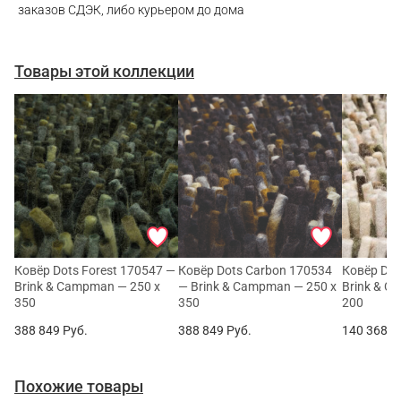
заказов СДЭК, либо курьером до дома
Товары этой коллекции
Ковёр Dots Forest 170547 —
Ковёр Dots Carbon 170534
Ковёр Dot
Brink & Campman — 250 x
— Brink & Campman — 250 x
Brink & C
350
350
200
388 849
Руб.
388 849
Руб.
140 368
Р
Похожие товары