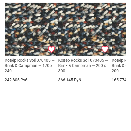
Ковёр Rocks Soil 070405 —
Ковёр Rocks Soil 070405 —
Ковёр Roc
Brink & Campman — 170 x
Brink & Campman — 200 x
Brink & C
240
300
200
242 805
Руб.
366 145
Руб.
165 774
Р