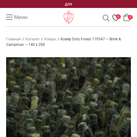
для
Меню
0
0
Главная
/
Каталог
/
Ковры
/
Ковёр Dots Forest 170547 — Brink &
Campman — 140 x 200