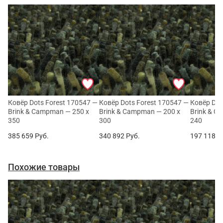
Ковёр Dots Forest 170547 —
Ковёр Dots Forest 170547 —
Ковёр Dot
Brink & Campman — 250 x
Brink & Campman — 200 x
Brink & C
350
300
240
385 659
Руб.
340 892
Руб.
197 118
Р
Похожие товары