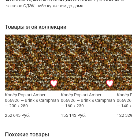
заказов СДЭК, либо курьером до дома
Товары этой коллекции
Ковёр Pop art Amber
Ковёр Pop art Amber
Ковёр Pop
066926 — Brink & Campman
066926 — Brink & Campman
066926 —
— 200 x 280
— 160 x 230
— 140 x 2
252 645
Руб.
155 143
Руб.
122 529
Р
Похожие товары