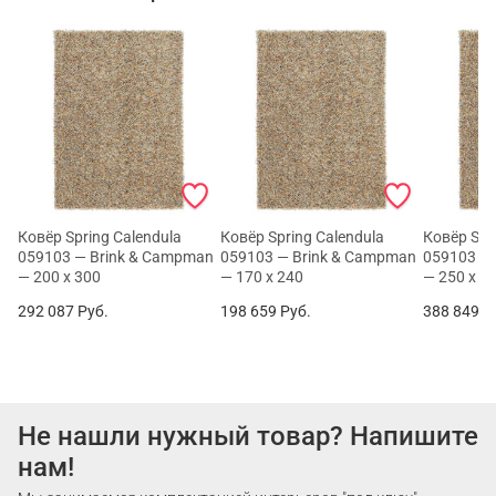
Ковёр Spring Calendula
Ковёр Spring Calendula
Ковёр Spr
059103 — Brink & Campman
059103 — Brink & Campman
059103 —
— 200 x 300
— 170 x 240
— 250 x 3
292 087
Руб.
198 659
Руб.
388 849
Р
Не нашли нужный товар? Напишите
нам!