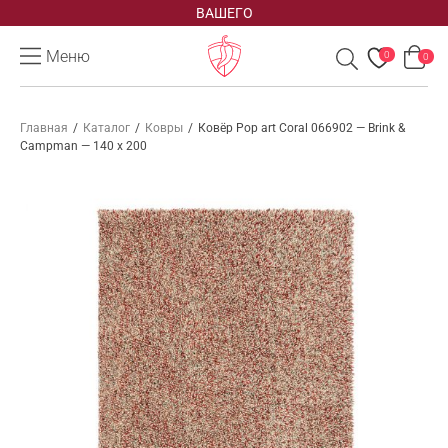
ВАШЕГО
Меню
0
0
Главная
/
Каталог
/
Ковры
/
Ковёр Pop art Coral 066902 — Brink &
Campman — 140 x 200