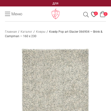
для
Меню
0
0
Главная
/
Каталог
/
Ковры
/
Ковёр Pop art Glacier 066904 — Brink &
Campman — 160 x 230