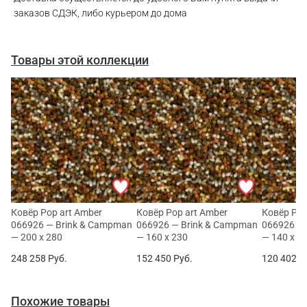
заказов СДЭК, либо курьером до дома
Товары этой коллекции
Ковёр Pop art Amber
Ковёр Pop art Amber
Ковёр Pop
066926 — Brink & Campman
066926 — Brink & Campman
066926 —
— 200 x 280
— 160 x 230
— 140 x 2
248 258
Руб.
152 450
Руб.
120 402
Р
Похожие товары