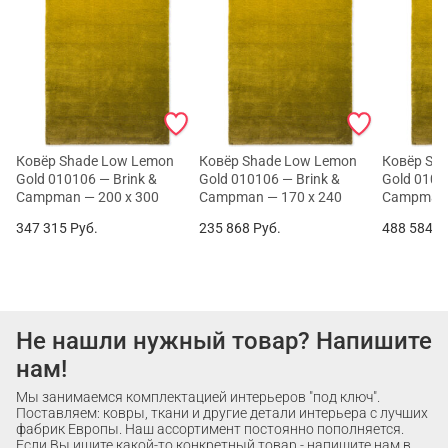
Ковёр Shade Low Lemon
Ковёр Shade Low Lemon
Ковёр Sh
Gold 010106 — Brink &
Gold 010106 — Brink &
Gold 0101
Campman — 200 x 300
Campman — 170 x 240
Campman 
347 315
Руб.
235 868
Руб.
488 584
Р
Не нашли нужный товар? Напишите
нам!
Мы занимаемся комплектацией интерьеров "под ключ".
Поставляем: ковры, ткани и другие детали интерьера с лучших
фабрик Европы. Наш ассортимент постоянно пополняется.
Если Вы ищите какой-то конкретный товар - напишите нам в