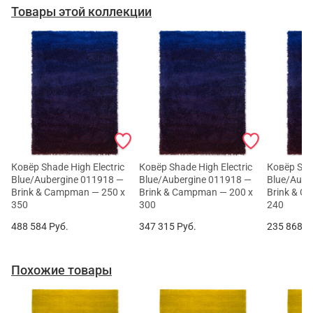
Товары этой коллекции
Ковёр Shade High Electric
Ковёр Shade High Electric
Ковёр Shad
Blue/Aubergine 011918 —
Blue/Aubergine 011918 —
Blue/Aube
Brink & Campman — 250 x
Brink & Campman — 200 x
Brink & C
350
300
240
488 584
Руб.
347 315
Руб.
235 868
Р
Похожие товары